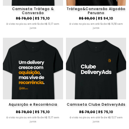
Camiseta Tráfego &
Tráfego&Conversão Algodão
Conversão
Peruano
R$ 79,00
| R$ 75,10
R$ 99,00
| R$ 94,10
à vista no pix ou em até 6x de R$ 13,17 sem
à vista no pix ou em até 6x de R$ 16,50 sem
juros
juros
Aquisição e Recorrência
Camiseta Clube DeliveryAds
R$ 79,00
| R$ 75,10
R$ 79,00
| R$ 75,10
à vista no pix ou em até 6x de R$ 13,17 sem
à vista no pix ou em até 6x de R$ 13,17 sem
juros
juros