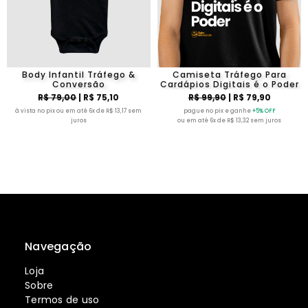
Body Infantil Tráfego &
Camiseta Tráfego Para
Conversão
Cardápios Digitais é o Poder
R$ 79,00
| R$ 75,10
R$ 99,90
| R$ 79,90
à vista no pix ou em até 6x de R$ 13,17 sem
pague no pix e ganhe
+5% OFF
juros
ou em até 6x de R$ 13,32 sem juros
Navegação
Loja
Sobre
Termos de uso