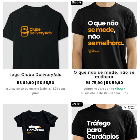
21% OFF
O que não se mede, não se
Logo Clube DeliveryAds
melhora
R$ 89,90
| R$ 85,50
R$ 75,90
| R$ 59,90
à vista no pix ou em até 6x de R$ 14,98 sem
pague no pix e ganhe
+5% OFF
juros
ou em até 6x de R$ 9,98 sem juros
20% OFF