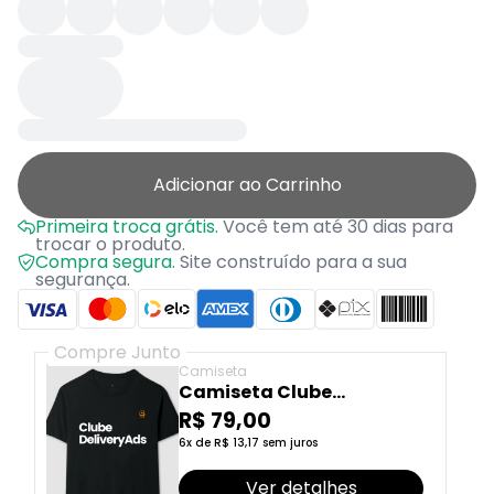
Adicionar ao Carrinho
Primeira troca grátis.
Você tem até 30 dias para
trocar o produto.
Compra segura.
Site construído para a sua
segurança.
Compre Junto
Camiseta
Camiseta Clube
DeliveryAds
R$ 79,00
6x de R$ 13,17 sem juros
Ver detalhes