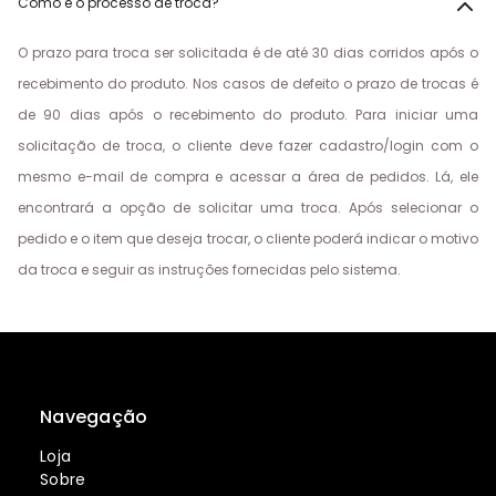
Como é o processo de troca?
O prazo para troca ser solicitada é de até 30 dias corridos após o
recebimento do produto. Nos casos de defeito o prazo de trocas é
de 90 dias após o recebimento do produto. Para iniciar uma
solicitação de troca, o cliente deve fazer cadastro/login com o
mesmo e-mail de compra e acessar a área de pedidos. Lá, ele
encontrará a opção de solicitar uma troca. Após selecionar o
pedido e o item que deseja trocar, o cliente poderá indicar o motivo
da troca e seguir as instruções fornecidas pelo sistema.
Navegação
Loja
Sobre