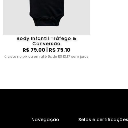
Body Infantil Tráfego &
Conversão
R$ 79,00
| R$ 75,10
à vista no pix ou em até 6x de R$ 13,17 sem juros
Navegação
Selos e certificaçõe