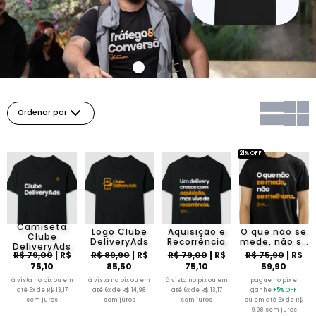
Ordenar por
21% OFF
Camiseta
Logo Clube
Aquisição e
O que não se
Clube
DeliveryAds
Recorrência
mede, não se
DeliveryAds
melhora
R$ 79,00
| R$
R$ 89,90
| R$
R$ 79,00
| R$
R$ 75,90
| R$
75,10
85,50
75,10
59,90
à vista no pix ou em
à vista no pix ou em
à vista no pix ou em
pague no pix e
até 6x de R$ 13,17
até 6x de R$ 14,98
até 6x de R$ 13,17
ganhe
+5% OFF
sem juros
sem juros
sem juros
ou em até 6x de R$
9,98 sem juros